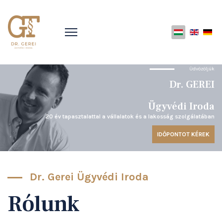
Üdvözöljük
Dr. GEREI
Ügyvédi Iroda
20 év tapasztalattal a vállalatok és a lakosság szolgálatában
IDŐPONTOT KÉREK
Dr. Gerei Ügyvédi Iroda
Rólunk