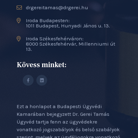
drgereitamas@drgerei.hu
Iroda Budapesten:
1011 Budapest, Hunyadi János u. 13.
Iroda Székesfehérváron:
8000 Székesfehérvár, Millenniumi út
13.
Kövess minket:
Ezt a honlapot a Budapesti Ügyvédi
Kamarában bejegyzett Dr. Gerei Tamás
Ügyvéd tartja fenn az ügyvédekre
vonatkozó jogszabályok és belső szabályok
szerint, melyek az ügyféljogokra vonatkozó