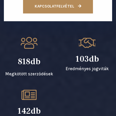
KAPCSOLATFELVÉTEL
145
1148
Eredményes jogviták
Megkötött szerződések
199