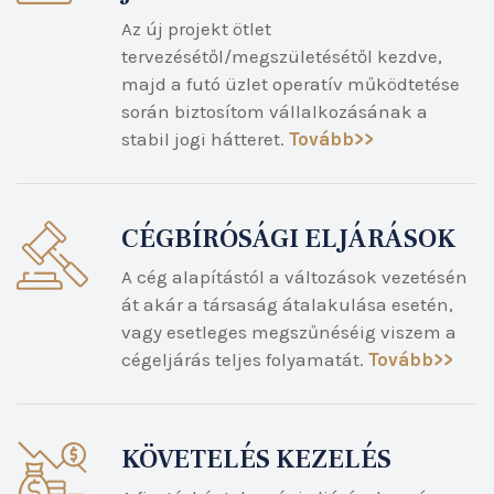
Az új projekt ötlet
tervezésétől/megszületésétől kezdve,
majd a futó üzlet operatív működtetése
során biztosítom vállalkozásának a
stabil jogi hátteret.
Tovább>>
CÉGBÍRÓSÁGI ELJÁRÁSOK
A cég alapítástól a változások vezetésén
át akár a társaság átalakulása esetén,
vagy esetleges megszűnéséig viszem a
cégeljárás teljes folyamatát.
Tovább>>
KÖVETELÉS KEZELÉS